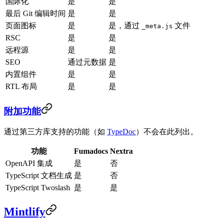
国际化
是
是
最后 Git 编辑时间
是
是
页面图标
是
是，通过
文件
_meta.js
RSC
是
是
远程源
是
是
SEO
通过元数据
是
内置组件
是
是
RTL 布局
是
是
附加功能
通过第三方库支持的功能（如
TypeDoc
）不会在此列出。
功能
Fumadocs
Nextra
OpenAPI 集成
是
否
TypeScript 文档生成
是
否
TypeScript Twoslash
是
是
Mintlify