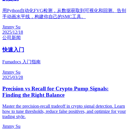
用Python自动化FVG检测，从数据获取到可视化和回测。告别
手动画水平线，构建你自己的SMC工具。
Jimmy Su
2025/12/18
公司
新闻
快速入门
Fumadocs 入门指南
Jimmy Su
2025/03/28
Precision vs Recall for Crypto Pump Signals:
Finding the Right Balance
Master the precision-recall tradeoff in crypto signal detection. Learn
how to tune thresholds, reduce false positives, and optimize for your
trading style.
Jimmy Su